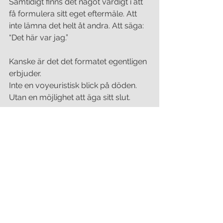
Samtidigt finns det något värdigt i att 
få formulera sitt eget eftermäle. Att 
inte lämna det helt åt andra. Att säga: 
“Det här var jag.”
Kanske är det det formatet egentligen 
erbjuder.
Inte en voyeuristisk blick på döden. 
Utan en möjlighet att äga sitt slut.
Frågan är bara om vi tittar för att 
förstå eller för att känna något.
Varför vill vi höra någons sista ord? 
Varför existerar formatet ens?
Eller så är vi bara jäkligt morbida som 
människosläkte.
J