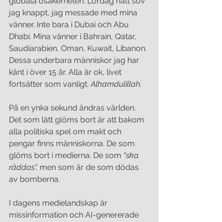
globala osäkerheten. Lördag natt sov 
jag knappt, jag messade med mina 
vänner. Inte bara i Dubai och Abu 
Dhabi. Mina vänner i Bahrain, Qatar, 
Saudiarabien, Oman, Kuwait, Libanon. 
Dessa underbara människor jag har 
känt i över 15 år. Alla är ok, livet 
fortsätter som vanligt. 
Alhamdulillah.
På en ynka sekund ändras världen. 
Det som lätt glöms bort är att bakom 
alla politiska spel om makt och 
pengar finns människorna. De som 
glöms bort i medierna. De som 
"ska 
räddas",
 men som är de som dödas 
av bomberna. 
I dagens medielandskap är 
missinformation och AI-genererade 