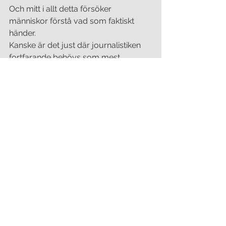
Och mitt i allt detta försöker 
människor förstå vad som faktiskt 
händer.
Kanske är det just där journalistiken 
fortfarande behövs som mest.
Inte för att vara snabbast – utan för 
att vara noggrann och att en 
människa 
kan oberoende verifiera 
vad som är sant. 
Jag fortsätter att scrolla i 
nyhetsflödena. Jag fortsätter 
dubbelkolla oroande nyheter med 
mina vänner. Och jag kan andas lite 
lättare. 
Krama om varandra
Tills nästa gång