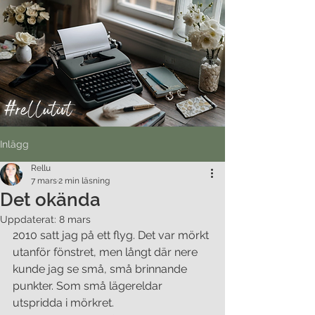
Inlägg
Rellu
7 mars
2 min läsning
Det okända
Uppdaterat:
8 mars
2010 satt jag på ett flyg. Det var mörkt 
utanför fönstret, men långt där nere 
kunde jag se små, små brinnande 
punkter. Som små lägereldar 
utspridda i mörkret. 